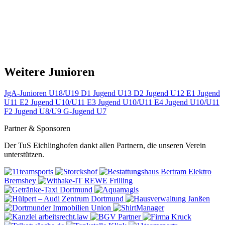
Weitere Junioren
JgA-Junioren U18/U19
D1 Jugend U13
D2 Jugend U12
E1 Jugend
U11
E2 Jugend U10/U11
E3 Jugend U10/U11
E4 Jugend U10/U11
F2 Jugend U8/U9
G-Jugend U7
Partner & Sponsoren
Der TuS Eichlinghofen dankt allen Partnern, die unseren Verein
unterstützen.
Elektro
Bremshey
REWE
Frilling